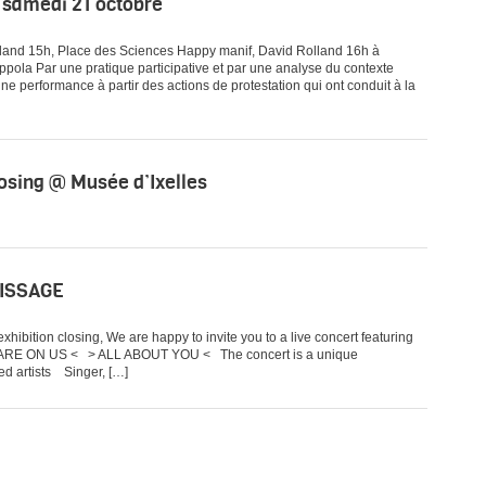
 samedi 21 octobre
land 15h, Place des Sciences Happy manif, David Rolland 16h à
pola Par une pratique participative et par une analyse du contexte
 une performance à partir des actions de protestation qui ont conduit à la
closing @ Musée d’Ixelles
NISSAGE
ibition closing, We are happy to invite you to a live concert featuring
S ARE ON US < > ALL ABOUT YOU < The concert is a unique
d artists Singer, […]