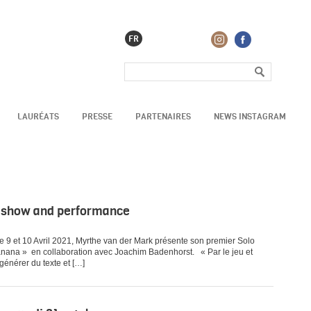
FR
LAURÉATS
PRESSE
PARTENAIRES
NEWS INSTAGRAM
o show and performance
a Ce 9 et 10 Avril 2021, Myrthe van der Mark présente son premier Solo
 a banana » en collaboration avec Joachim Badenhorst. « Par le jeu et
générer du texte et […]