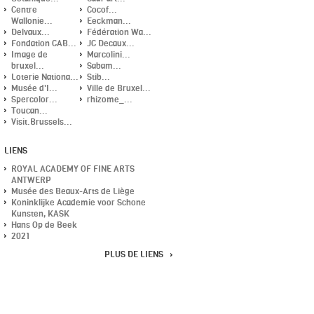
Centre
Cocof...
Wallonie...
Eeckman...
Delvaux...
Fédération Wa...
Fondation CAB...
JC Decaux...
Image de
Marcolini...
bruxel...
Sabam...
Loterie Nationa...
Stib...
Musée d'I...
Ville de Bruxel...
Spercolor...
rhizome_...
Toucan...
Visit.Brussels...
LIENS
ROYAL ACADEMY OF FINE ARTS
ANTWERP
Musée des Beaux-Arts de Liège
Koninklijke Academie voor Schone
Kunsten, KASK
Hans Op de Beek
2021
PLUS DE LIENS