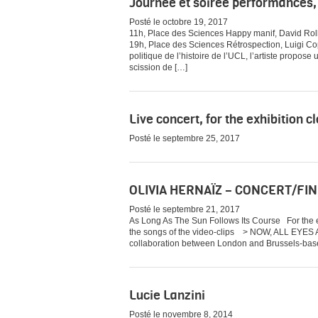
Journée et soirée performances,
Posté le octobre 19, 2017
11h, Place des Sciences Happy manif, David Rol
19h, Place des Sciences Rétrospection, Luigi Cop
politique de l’histoire de l’UCL, l’artiste propose
scission de […]
Live concert, for the exhibition 
Posté le septembre 25, 2017
OLIVIA HERNAÏZ – CONCERT/FI
Posté le septembre 21, 2017
As Long As The Sun Follows Its Course For the exh
the songs of the video-clips > NOW, ALL EYE
collaboration between London and Brussels-base
Lucie Lanzini
Posté le novembre 8, 2014