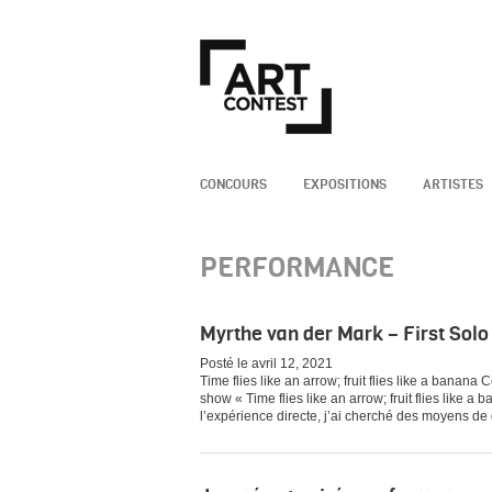
CONCOURS
EXPOSITIONS
ARTISTES
PERFORMANCE
Myrthe van der Mark – First Sol
Posté le avril 12, 2021
Time flies like an arrow; fruit flies like a banan
show « Time flies like an arrow; fruit flies like
l’expérience directe, j’ai cherché des moyens de 