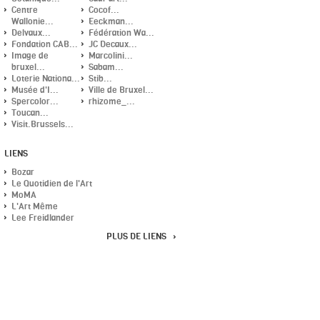
Centre
Cocof...
Wallonie...
Eeckman...
Delvaux...
Fédération Wa...
Fondation CAB...
JC Decaux...
Image de
Marcolini...
bruxel...
Sabam...
Loterie Nationa...
Stib...
Musée d'I...
Ville de Bruxel...
Spercolor...
rhizome_...
Toucan...
Visit.Brussels...
LIENS
Bozar
Le Quotidien de l'Art
MoMA
L'Art Même
Lee Freidlander
PLUS DE LIENS