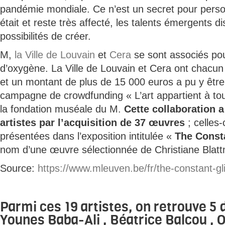
pandémie mondiale. Ce n’est un secret pour person
était et reste très affecté, les talents émergents 
possibilités de créer.
M,
la Ville de Louvain
et
Cera
se sont associés pou
d’oxygène. La Ville de Louvain et Cera ont chacun
et un montant de plus de 15 000 euros a pu y être
campagne de crowdfunding « L’art appartient à to
la fondation muséale du M.
Cette collaboration 
artistes par l’acquisition de 37 œuvres
; celles-
présentées dans l’exposition intitulée «
The Const
nom d’une œuvre sélectionnée de Christiane Blat
Source:
https://www.mleuven.be/fr/the-constant-gl
Parmi ces 19 artistes, on retrouve 5 d
Younes Baba-Ali ,
Béatrice Balcou
,
O