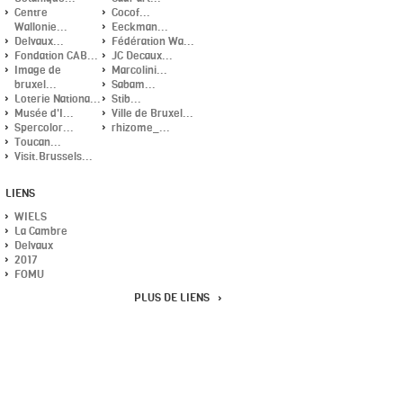
Centre
Cocof...
Wallonie...
Eeckman...
Delvaux...
Fédération Wa...
Fondation CAB...
JC Decaux...
Image de
Marcolini...
bruxel...
Sabam...
Loterie Nationa...
Stib...
Musée d'I...
Ville de Bruxel...
Spercolor...
rhizome_...
Toucan...
Visit.Brussels...
LIENS
WIELS
La Cambre
Delvaux
2017
FOMU
PLUS DE LIENS