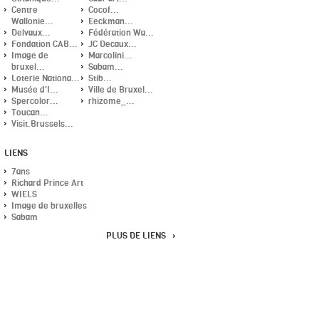
Centre
Cocof...
Wallonie...
Eeckman...
Delvaux...
Fédération Wa...
Fondation CAB...
JC Decaux...
Image de
Marcolini...
bruxel...
Sabam...
Loterie Nationa...
Stib...
Musée d'I...
Ville de Bruxel...
Spercolor...
rhizome_...
Toucan...
Visit.Brussels...
LIENS
7ans
Richard Prince Art
WIELS
Image de bruxelles
Sabam
PLUS DE LIENS